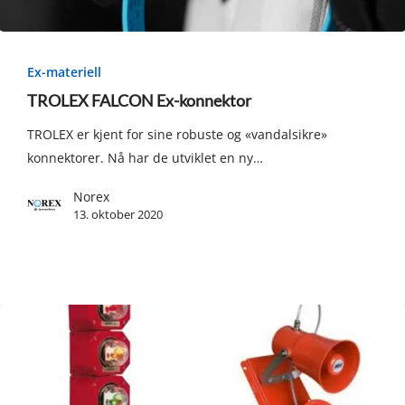
TROLEX
FALCON
Ex-materiell
Ex-
TROLEX FALCON Ex-konnektor
konnektor
TROLEX er kjent for sine robuste og «vandalsikre»
konnektorer. Nå har de utviklet en ny…
Norex
13. oktober 2020