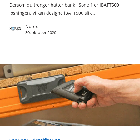
Dersom du trenger batteribank i Sone 1 er iBATT500
for
løsningen. Vi kan designe iBATT500 slik…
Zone
1
Norex
30. oktober 2020
AUTO
ID