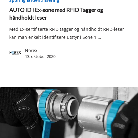
Sporing & identifisering
i
AUTO ID i Ex-sone med RFID Tagger og
Ex-
håndholdt leser
sone
Med Ex-sertifiserte RFID tagger og håndholdt RFID-leser
med
kan man enkelt identifisere utstyr i Sone 1.…
RFID
Tagger
Norex
og
13. oktober 2020
håndholdt
leser