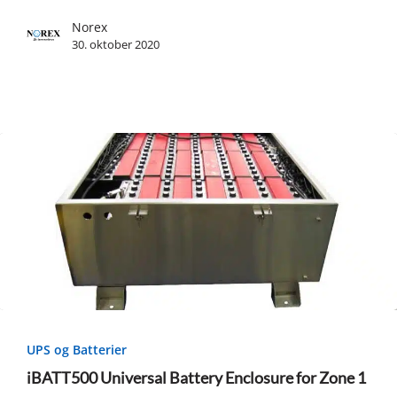
for
Norex
WiFi
30. oktober 2020
i
Sone
2!
iBATT500
Universal
UPS og Batterier
Battery
iBATT500 Universal Battery Enclosure for Zone 1
Enclosure