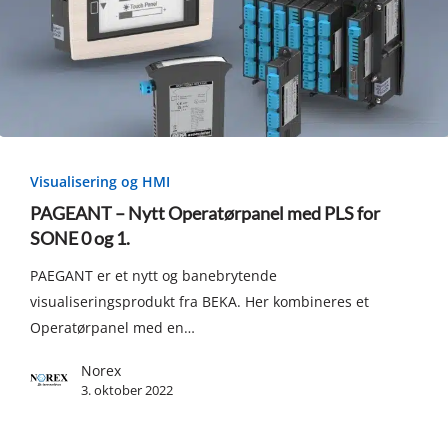
PAGEANT
–
Visualisering og HMI
Nytt
PAGEANT – Nytt Operatørpanel med PLS for
Operatørpanel
SONE 0 og 1.
med
PAEGANT er et nytt og banebrytende
PLS
visualiseringsprodukt fra BEKA. Her kombineres et
for
Operatørpanel med en…
SONE
0
Norex
og
3. oktober 2022
1.