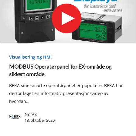
MODBUS
Operatørpanel
Visualisering og HMI
for
MODBUS Operatørpanel for EX-område og
EX-
sikkert område.
område
BEKA sine smarte operatørpanel er populære. BEKA har
og
derfor laget en informativ presentasjonsvideo av
sikkert
hvordan…
område.
Norex
13. oktober 2020