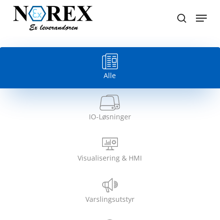
Skip
Menu
to
search
Close
main
Menu
content
Alle
IO-Løsninger
Visualisering & HMI
Varslingsutstyr