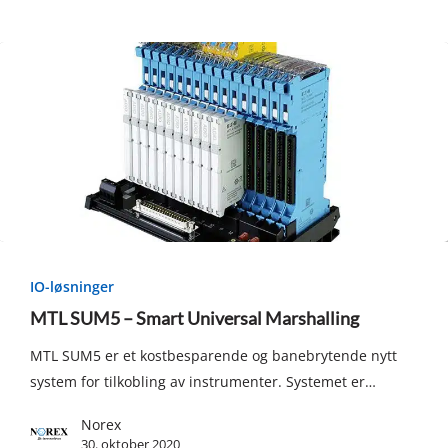
MTL
SUM5
IO-løsninger
–
MTL SUM5 – Smart Universal Marshalling
Smart
MTL SUM5 er et kostbesparende og banebrytende nytt
Universal
system for tilkobling av instrumenter. Systemet er…
Marshalling
Norex
30. oktober 2020