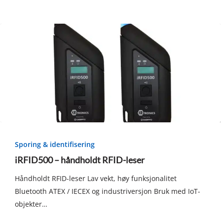
iRFID500
–
Sporing & identifisering
håndholdt
iRFID500 – håndholdt RFID-leser
RFID-
Håndholdt RFID-leser Lav vekt, høy funksjonalitet
leser
Bluetooth ATEX / IECEX og industriversjon Bruk med IoT-
objekter…