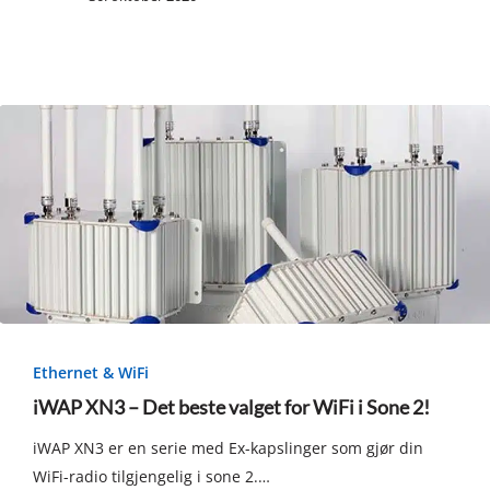
iWAP
XN3
Ethernet & WiFi
–
iWAP XN3 – Det beste valget for WiFi i Sone 2!
Det
iWAP XN3 er en serie med Ex-kapslinger som gjør din
beste
WiFi-radio tilgjengelig i sone 2.…
valget