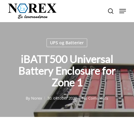
Skip
Menu
to
search
Close
main
Menu
content
UPS og Batterier
iBATT500 Universal
Battery Enclosure for
Zone 1
By
Norex
30. oktober 2020
No Comments