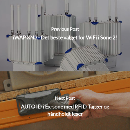
Previous Post
iWAP XN3 - Det beste valget for WiFi i Sone 2!
Next Post
AUTO ID i Ex-sone med RFID Tagger og
håndholdt leser